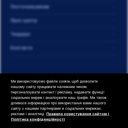
Постачальникам
Прес-центр
Тендери
Контакти
Ми використовуємо файли cookie, щоб дозволити
нашому сайту працювати належним чином,
персоналізувати контент і рекламу, надавати функції
Privacy & Cookies
соціальних мереж і аналізувати наш трафік. Ми також
© 2021 AB InBev Efes Ukraine.
ділимося інформацією про використання вами нашого
Правила користування
сайту з нашими партнерами в соціальних мережах,
сайтом і Політика
рекламі і аналітиці.
Правила користування сайтом і
конфіденційності
Політика конфіденційності
Не поширюйте контент цього сайту з неповнолітніми.