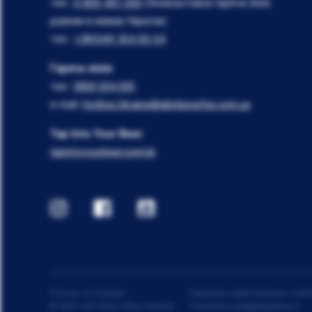
тел.:
0-800-401-555
(безкоштовна гаряча лінія,
дзвінки в межах України)
тел.:
+38(044) 354-55-54
Гаряча лінія
тел.:
0800 504 005
e-mail:
Hotline.Ukraine@abinbevefes.com.ua
Tap Into Your Beer
tapintoyourbeer.com/uk
Privacy & Cookies
Правила користування сайто
© 2021 AB InBev Efes Ukraine.
Політика конфіденційності