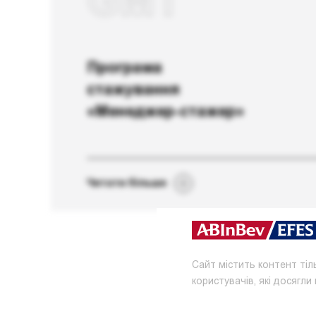
GMT
Програма
стажування
«Менеджер-стажер»
Читати більше
Сайт містить контент тіл
користувачів, які досягли 