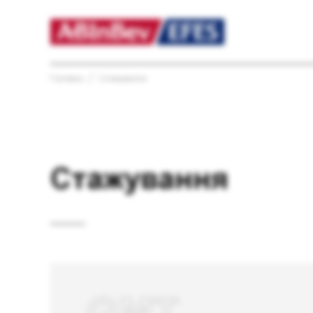
Головна
Стажування
Стажування