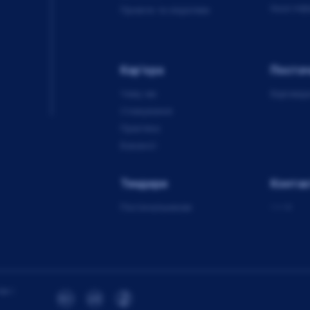
Інша інф
Проекти та ініціативи
Кар'єра
Поста
Чому ми
Відповід
Стажування
Практика
Вакансії
Тендери
Контак
Постачальникам
м і