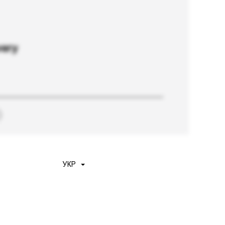
very
УКР