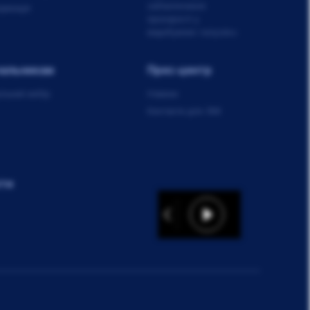
забезпечення
ормація
прозорості у
видобувних галузях»
чальникам
Прес-центр
альний вибір
Новини
Контакти для ЗМІ
ти
Audio
Player