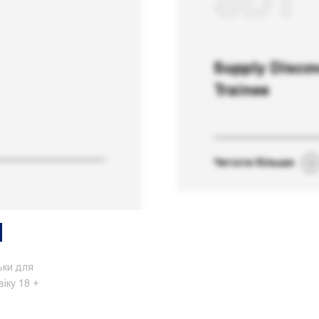
SDT
Supply Disco
Trainee
Читати більше
ьки для
віку 18 +