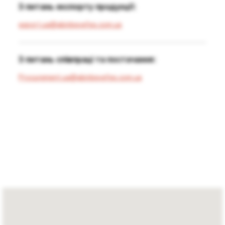
З питань експорту продукції:
export.ua@abinbevefes.com.ua
З питань співпраці та постачання:
Procurement.ua@abinbevefes.com.ua