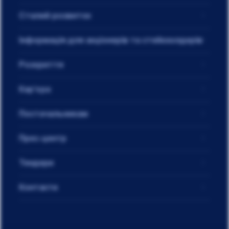
Сталий розвиток
Інформація для акціонерів та стейкхолдерів
Розкриття
Кар'єра
Постачальникам
Прес-центр
Тендери
Контакти