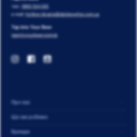
тел.:
0800 504 005
e-mail:
Hotline.Ukraine@abinbevefes.com.ua
Tap Into Your Beer
tapintoyourbeer.com/uk
Про нас
Що ми робимо
Бренди