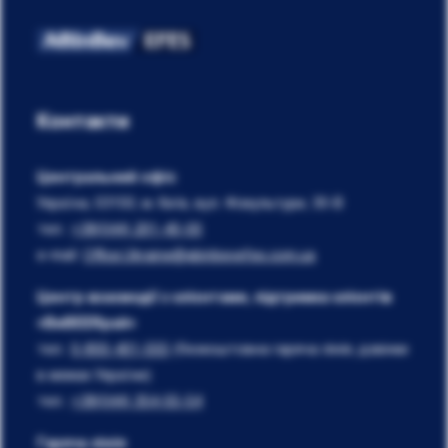
Контакти
Центральний офіс
Україна, 03150, м. Київ, вул. Фізкультури, 30-В
тел.:
+38(044) 201-40-00
e-mail:
Office.Ukraine@abinbevefes.com.ua
Центр взаємодії з клієнтами, підтримка клієнтів
«ВиBEERрай»
тел.:
0-800-401-555
(безкоштовна гаряча лінія, дзвінки
в межах України)
тел.:
+38(044) 354-55-54
Гаряча лінія