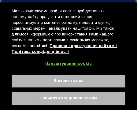
Ми використовуємо файли cookie, щоб дозволити
нашому сайту працювати належним чином,
персоналізувати контент і рекламу, надавати функції
Privacy & Cookies
соціальних мереж і аналізувати наш трафік. Ми також
© 2021 AB InBev Efes Ukraine.
ділимося інформацією про використання вами нашого
Правила користування
сайту з нашими партнерами в соціальних мережах,
сайтом і Політика
рекламі і аналітиці.
Правила користування сайтом і
конфіденційності
Політика конфіденційності
Не поширюйте контент цього сайту з неповнолітніми.
Налаштування cookie
Відхилити все
Прийняти всі файли сookie