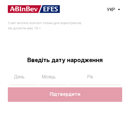
Меню
УКР
Сайт містить контент тільки для користувачів,
Головна
Контакти
які досягли віку 18 +
Контакти
Введіть дату народження
Центральний офіс
Бізнес Сервіс Центр
Підтвердити
Центральний офіс: