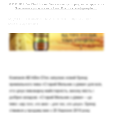
© 2022 AB InBev Efes Ukraine. Заповнюючи цю форму, ви погоджуєтеся з
Правилами користування сайтом і Політикою конфіденційності
.
НАДМІРНЕ СПОЖИВАННЯ АЛКОГОЛЮ ШКІДЛИВЕ ДЛЯ
ВАШОГО ЗДОРОВ'Я
Компанія AB InBev Efes запускає новий бренд
преміального пива «Старий Мельник з діжки» для всіх,
хто цінує пивоварну майстерність, високу якість і
добірні складові. «Старий Мельник з діжки» – це
пиво
«від того, хто вміє – для тих, хто цінує».
Бренд
з’явився у продажу вже з 25 березня 2019 року.