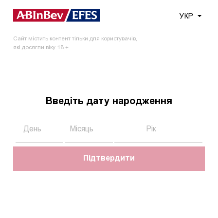
Меню
УКР
Сайт містить контент тільки для користувачів,
Головна
Новини
AB InBev Efes запускає в Україні новий...
які досягли віку 18 +
AB InBev Efes запускає в
Україні новий бренд
Введіть дату народження
преміального пива «Старий
Мельник з діжки»
Підтвердити
10.04.2019