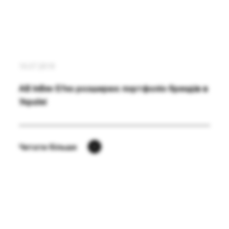
16.07.2018
AB InBev Efes розширює портфоліо брендів в
Україні
Читати більше