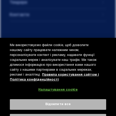
Тендери
Контакти
Ми використовуємо файли cookie, щоб дозволити
нашому сайту працювати належним чином,
персоналізувати контент і рекламу, надавати функції
Privacy & Cookies
соціальних мереж і аналізувати наш трафік. Ми також
© 2021 AB InBev Efes Ukraine.
ділимося інформацією про використання вами нашого
Правила користування
сайту з нашими партнерами в соціальних мережах,
сайтом і Політика
рекламі і аналітиці.
Правила користування сайтом і
конфіденційності
Політика конфіденційності
Не поширюйте контент цього сайту з неповнолітніми.
Налаштування cookie
Відхилити все