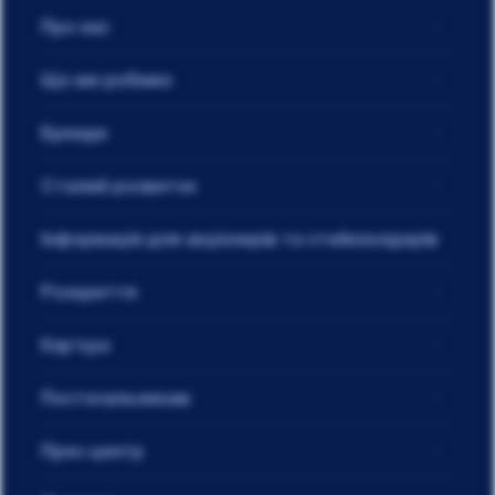
Про нас
Що ми робимо
Бренди
Сталий розвиток
Інформація для акціонерів та стейкхолдерів
Розкриття
Кар'єра
Постачальникам
Прес-центр