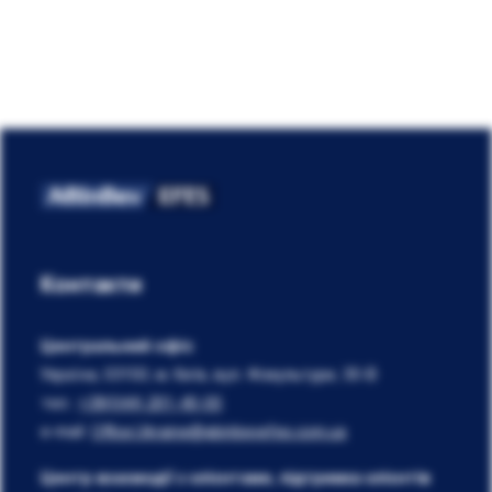
Контакти
Центральний офіс
Україна, 03150, м. Київ, вул. Фізкультури, 30-В
тел.:
+38(044) 201-40-00
e-mail:
Office.Ukraine@abinbevefes.com.ua
Центр взаємодії з клієнтами, підтримка клієнтів