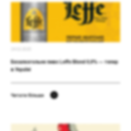
24.02.2020
Безалкогольне пиво Leffe Blond 0,0% ― тепер
в Україні
Читати більше