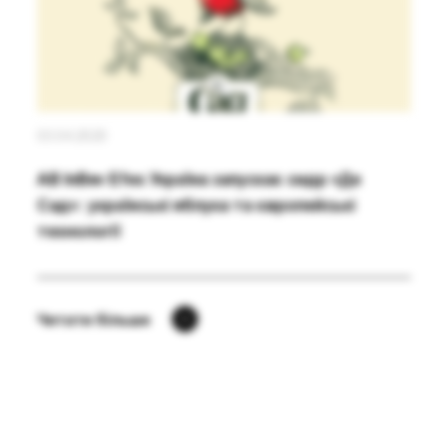
03.04.2020
AB InBev Efes Україна запускає сидр «Де
Сад»: українські яблука та європейські
технології
Читати більше