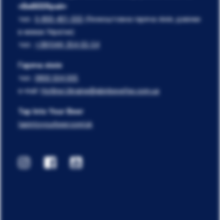
«ВиBEERрай»
тел.:
0-800-401-555
(безкоштовна гаряча лінія, дзвінки
в межах України)
тел.:
+38(044) 354-55-54
Гаряча лінія
тел.:
0800 504 005
e-mail:
Hotline.Ukraine@abinbevefes.com.ua
Tap Into Your Beer
tapintoyourbeer.com/uk