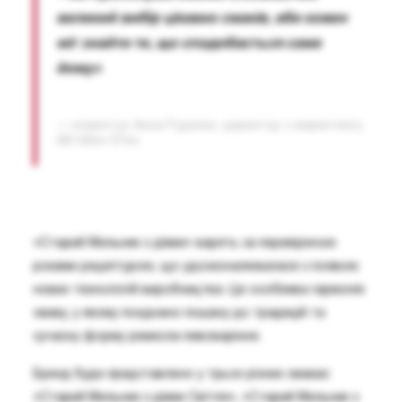
великий вибір цікавих смаків, аби кожен
міг знайти те, що сподобається саме
йому»
— коментує Анна Руденко, директор з маркетингу
AB InBev Efes
«Старий Мельник з діжки» варять за перевіреною
роками рецептурою, що удосконалювалася з появою
нових технологій виробництва. Це особлива гармонія
смаку, у якому поєднано пошану до традицій та
сучасну форму ремесла пивоваріння.
Бренд буде представлено у трьох різних смаках:
«Старий Мельник з діжки Світле», «Старий Мельник з