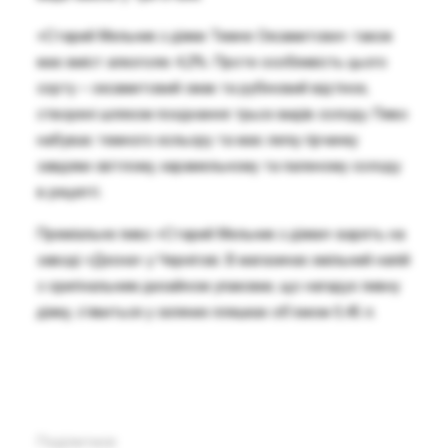
«Старий Мельник з діжки Темне Оксамитове» також
має вміст алкоголю 4,2%. Проте особливість цього
сорту – оксамитовий смак та рубіновий відтінок,
створені шляхом поєднання трьох видів солоду. Пиво
набуває темного кольору та має легку гірчинку
завдяки світлому, карамельному та паленому солоду
в рецепті.
Преміальне пиво «Старий Мельник з діжки» варять на
заводі «Десна» у Чернігові. В магазинах хмільний напій
з оригінальним дизайном упаковки, що нагадує пивну
діжку, з’явиться у скляних пляшках об’ємом 0,45 л.
Поділитися: