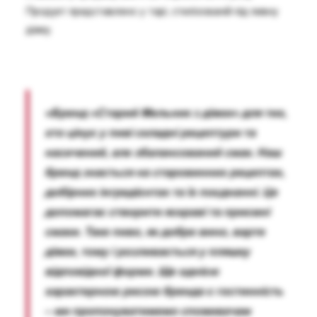
Продукт представлено у тарі, стилізованій під пивну
діжку.
«Бренд «Старий Мельник з діжки» для тих,
хто цінує у пиві складні рецептури та
насичений, але збалансований смак. Наш
бренд знається на старовинних рецептах,
добірних інгредієнтах та їх поєднанні. Це
допомагає створити яскраві та приємні
смаки. Таке пиво, як добре вино, варте
діжки, тому і розливається у пляшку
відповідної форми. Ще однією
характерною рисою бренда є гостинність
– ми пропонуватимемо споживачам