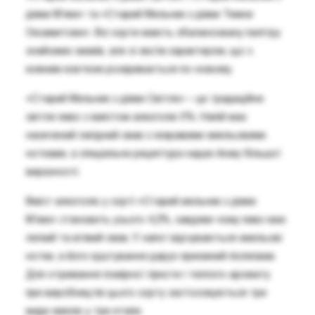
діжки М’яке» та «Старий Мельник з діжки Темне
Оксамитове». Всі сорти мають збалансовану палітру
знайомих смаків, але зі своїм характером, що з
кожним ковтком розкривається по-новому.
«Старий Мельник з діжки Світле» – це традиційне
світле пиво з вмістом алкоголю 5%. Напій має
насичений лагідний смак з яскравими хмельовими
нотками, а спеціальна рецептура надає йому більшої
виразності.
Вміст алкоголю у сорті «Старий мельник з діжки
М’яке» становить усього 4,2%, завдяки чому пиво має
легкий та м’який смак. У напої відчуваються хмельові
нотки, а його куштування дарує приємний післясмак.
Для отримання помірної гіркоти і теплого аромату
при виробництві цього сорту застосовуються три
види хмелю у три етапи.