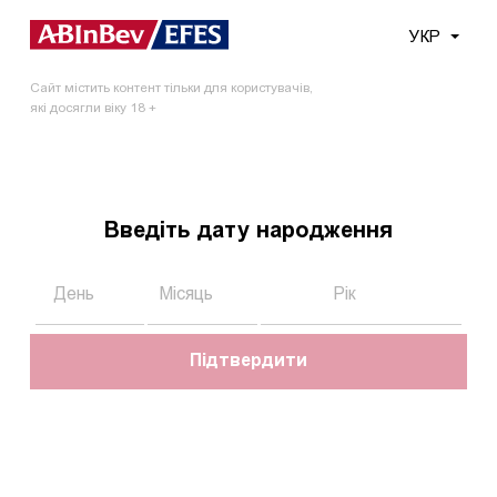
Меню
УКР
Сайт містить контент тільки для користувачів,
Головна
Тендери
Повідомлення про проведення первинного запиту пропозицій в рамках проведення тендеру «Постачання спеціального взуття та засобів індивідуального захисту (ЗІЗ)»
які досягли віку 18 +
До всіх тендерів
Введіть дату народження
14.03.2025
Повідомлення про проведення
первинного запиту пропозицій в рамках
проведення тендеру «Постачання
Підтвердити
спеціального взуття та засобів
індивідуального захисту (ЗІЗ)»
ПРАТ «АБ ІНБЕВ ЕФЕС УКРАЇНА» повідомляє про