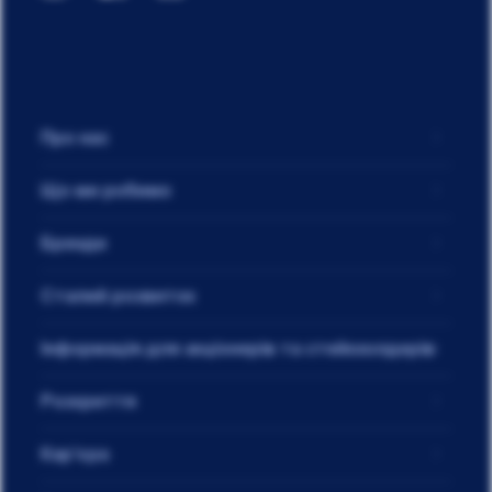
Про нас
Що ми робимо
Бренди
Сталий розвиток
Інформація для акціонерів та стейкхолдерів
Розкриття
Кар'єра