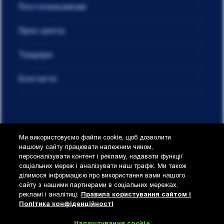
Постачальникам
Прес-центр
Тендери
Контакти
Ми використовуємо файли cookie, щоб дозволити
нашому сайту працювати належним чином,
персоналізувати контент і рекламу, надавати функції
Privacy & Cookies
соціальних мереж і аналізувати наш трафік. Ми також
© 2021 AB InBev Efes Ukraine.
ділимося інформацією про використання вами нашого
Правила користування
сайту з нашими партнерами в соціальних мережах,
сайтом і Політика
рекламі і аналітиці.
Правила користування сайтом і
конфіденційності
Політика конфіденційності
Не поширюйте контент цього сайту з неповнолітніми.