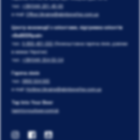
тел.:
+38(044) 201-40-00
e-mail:
Office.Ukraine@abinbevefes.com.ua
Центр взаємодії з клієнтами, підтримка клієнтів
«ВиBEERрай»
тел.:
0-800-401-555
(безкоштовна гаряча лінія, дзвінки
в межах України)
тел.:
+38(044) 354-55-54
Гаряча лінія
тел.:
0800 504 005
e-mail:
Hotline.Ukraine@abinbevefes.com.ua
Tap Into Your Beer
tapintoyourbeer.com/uk