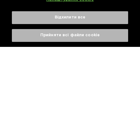
Налаштування cookie
Відхилити все
Прийняти всі файли сookie