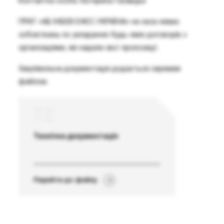
Контактна особа: Катерина Галавура
ПРАТ «АБ ІНБЕВ ЕФЕС УКРАЇНА» не несе ніяких
зобов’язань по укладанню будь-яких договорів з
організаціями, які надали свої пропозиції.
Закупівельна документація додається окремим
файлом.
7Z
Технічна документація
Перейти до файлу