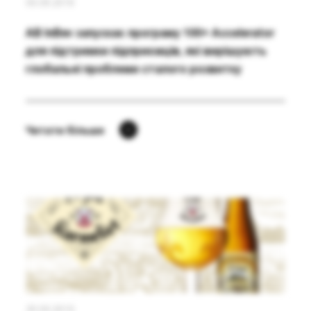
06.08.2018
AB InBev запускає програму 100+ Accelerator
для підтримки підприємців, які вирішують
глобальні проблеми сталого розвитку
Читати більше
20.09.2019