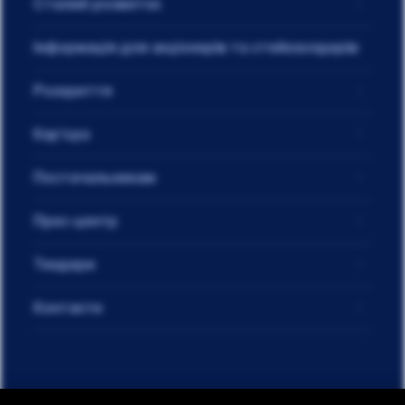
Сталий розвиток
Інформація для акціонерів та стейкхолдерів
Розкриття
Кар'єра
Постачальникам
Прес-центр
Тендери
Контакти