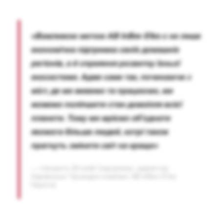
«Важливою метою AB InBev Efes є не лише
економічна підтримка своїх домашніх
регіонів, а й сприяння розвитку їхньої
екосистеми. Адже саме так, починаючи з
міст, де ми живемо та працюємо, ми
можемо поліпшити стан довкілля всієї
планети. Тому ми мріємо об’єднати
якомога більше людей, котрі також
прагнуть змінити світ на краще»
― говорить Віталій Сидоренко, директор
Харківської броварні компанії AB InBev Efes
Україна