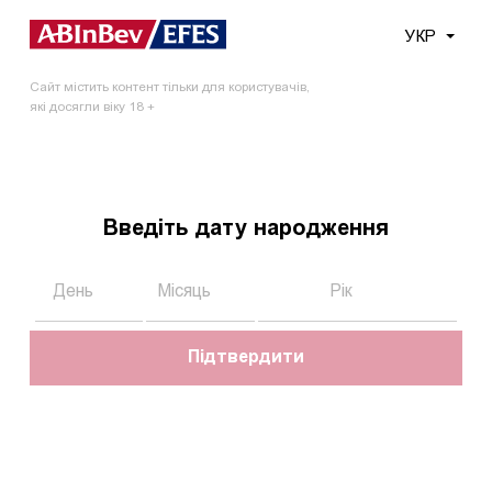
Меню
УКР
Сайт містить контент тільки для користувачів,
Головна
Новини
Компанія AB InBev Efes Україна провела екологічну...
які досягли віку 18 +
Компанія AB InBev Efes
Україна провела екологічну
Введіть дату народження
акцію у Харкові
11.06.2019
Підтвердити