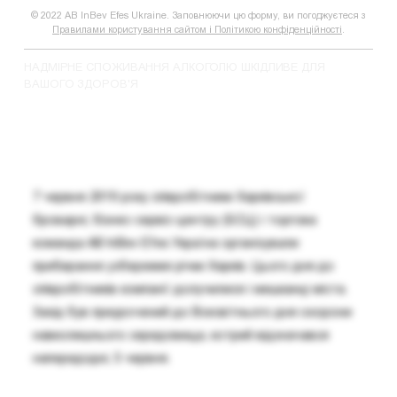
© 2022 AB InBev Efes Ukraine. Заповнюючи цю форму, ви погоджуєтеся з
Правилами користування сайтом і Політикою конфіденційності
.
НАДМІРНЕ СПОЖИВАННЯ АЛКОГОЛЮ ШКІДЛИВЕ ДЛЯ
ВАШОГО ЗДОРОВ'Я
7 червня 2019 року співробітники Харківської
броварні, бізнес-сервіс-центру (БСЦ) і торгова
команда AB InBev Efes Україна організували
прибирання узбережжя річки Харків. Цього дня до
співробітників компанії долучилися і мешканці міста.
Захід був приурочений до Всесвітнього дня охорони
навколишнього середовища, котрий відзначався
напередодні, 5 червня.