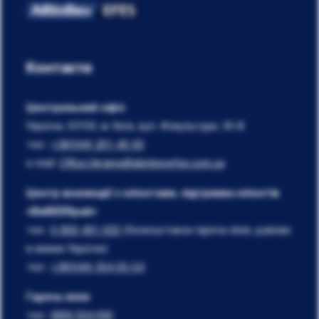
Контакти
Центральний офіс
Україна, 03150, м. Київ, вул. Фізкультури, 30-В
тел.:
+38(044) 201-40-00
e-mail:
Office.Ukraine@abinbevefes.com.ua
Центр взаємодії з клієнтами, підтримка клієнтів
«ВиBEERрай»
тел.:
0-800-401-555
(безкоштовна гаряча лінія, дзвінки
в межах України)
тел.:
+38(044) 354-55-54
Гаряча лінія
тел.:
0800 504 005