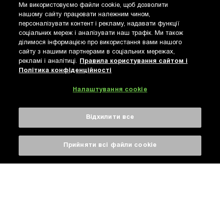
Ми використовуємо файли cookie, щоб дозволити
нашому сайту працювати належним чином,
персоналізувати контент і рекламу, надавати функції
Privacy & Cookies
соціальних мереж і аналізувати наш трафік. Ми також
© 2021 AB InBev Efes Ukraine.
ділимося інформацією про використання вами нашого
Правила користування
сайту з нашими партнерами в соціальних мережах,
сайтом і Політика
рекламі і аналітиці.
Правила користування сайтом і
конфіденційності
Політика конфіденційності
Не поширюйте контент цього сайту з неповнолітніми.
Налаштування cookie
Відхилити все
Прийняти всі файли сookie