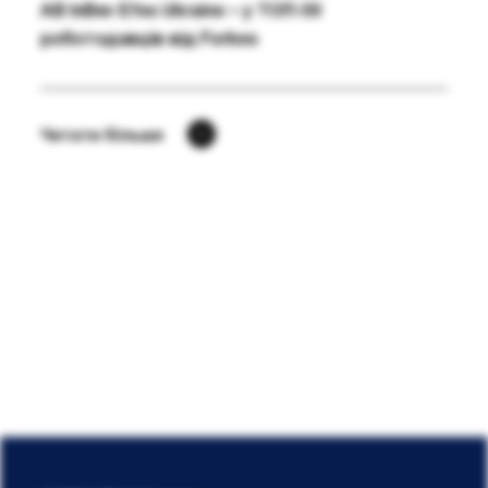
AB InBev Efes Ukraine – у ТОП-50
роботодавців від Forbes
Читати більше