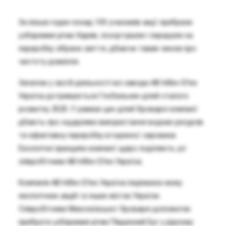
За кілька годин понад 100 учасників акції прибрали
узбережжя річки Харків, посортували і передали на
переробку зібране сміття, дбаючи таким чином про
чистоту довкілля.
Загалом у своїй діяльності всі заводи AB InBev Efes
Україна дотримуються Глобальних цілей сталого
розвитку 2025. У рамках цих цілей броварні компанії
дбають про ощадливе використання водних ресурсів
та ефективну переробку вторинної сировини.
Екологічні принципи компанії щиро поділяють усі
співробітники AB InBev Efes Україна.
Компанія AB InBev Efes Україна ініціювала низку
екологічних акцій і в інших містах України.
Співробітники Миколаївської броварні допомогли
прибрати узбережжя річки Південний Буг у рідному