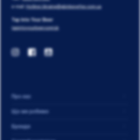
e-mail:
Hotline.Ukraine@abinbevefes.com.ua
Tap Into Your Beer
tapintoyourbeer.com/uk
Про нас
Що ми робимо
Бренди