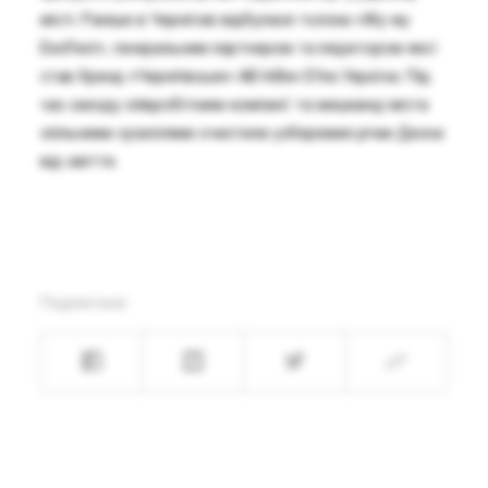
місті. Раніше в Чернігові відбулася толока «Жу-жу
ЕкоFest», генеральним партнером та ініціатором якої
став бренд «Чернігівське» AB InBev Efes Україна. Під
час заходу співробітники компанії та мешканці міста
спільними зусиллями очистили узбережжя річки Десна
від сміття.
Поділитися: